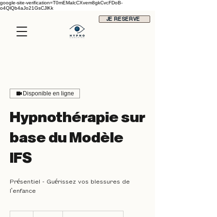
google-site-verification=T0mEMalcCXvem8gkCvcFDoB-
o4QlQb4aJo21GsCJlKk
JE RESERVE
Disponible en ligne
Hypnothérapie sur
base du Modèle
IFS
Présentiel - Guérissez vos blessures de
l'enfance
80