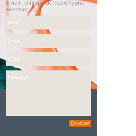
Email:
philippe.defaux@hypno-
coaching.be
Envoyer