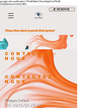
google-site-verification=T0mEMalcCXvem8gkCvcFDoB-
o4QlQb4aJo21GsCJlKk
JE RESERVE
(Vous êtes dans la partie Entreprise)
CONTACTEZ-
NOUS
CONTACTEZ-
NOUS
Philippe Defaux
Tel: 0475/91.28.22