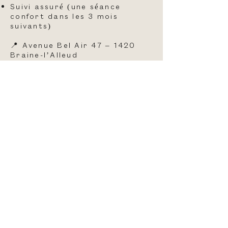
Suivi assuré (une séance
confort dans les 3 mois
suivants)
📍 Avenue Bel Air 47 – 1420
Braine-l’Alleud
⏱️ Durée : 1h
💬 Sur rendez-vous
Téléchargez gratuitement le guide
ci-dessous pour en savoir plus
Prendre rendez-vous avec Ph. Defaux