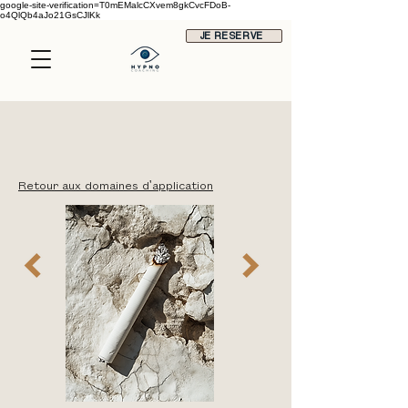
google-site-verification=T0mEMalcCXvem8gkCvcFDoB-
o4QlQb4aJo21GsCJlKk
JE RESERVE
Retour aux domaines d'application