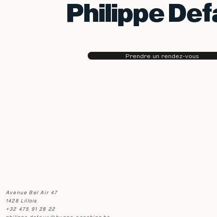
Philippe De
Prendre un rendez-vous
Avenue Bel Air 47
1428 Lillois
+32 475 91 28 22