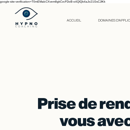
google-site-verification=T0mEMalcCXvem8gkCvcFDoB-o4QlQb4aJo21GsCJlKk
ACCUEIL
DOMAINES D'APPLI
Prise de ren
vous ave