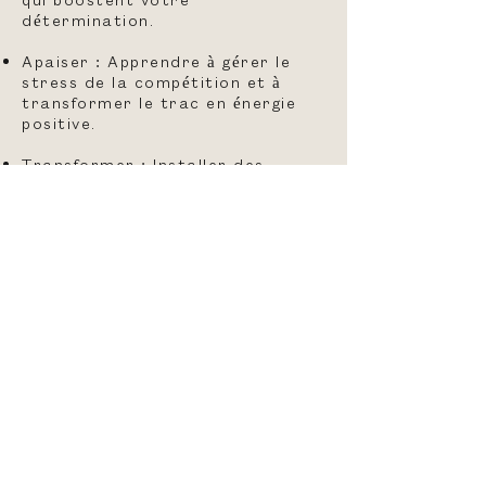
détermination.
Apaiser : Apprendre à gérer le
stress de la compétition et à
transformer le trac en énergie
positive.
Transformer : Installer des
schémas de réussite durables et
une concentration optimale pour
atteindre vos objectifs.
Maximisez votre
potentiel avec l'hypnose.
Préparation mentale pour
sportifs et professionnels : gérez
votre stress et mobilisez vos
ressources pour réussir.