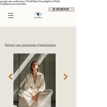
google-site-verification=T0mEMalcCXvem8gkCvcFDoB-
o4QlQb4aJo21GsCJlKk
JE RESERVE
Retour aux domaines d'application