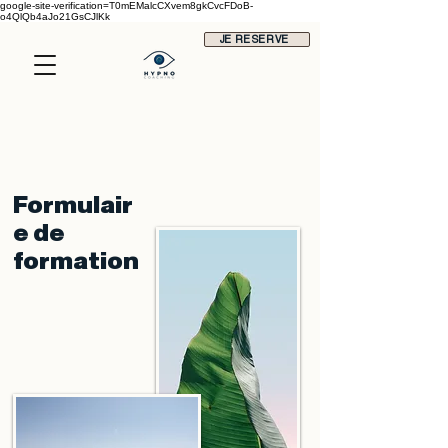
google-site-verification=T0mEMalcCXvem8gkCvcFDoB-
o4QlQb4aJo21GsCJlKk
JE RESERVE
Formulair
e de
formation