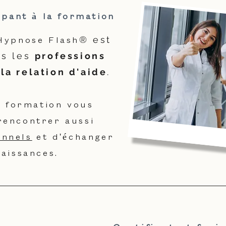
ipant à la formation
'Hypnose Flash
® est
es les
professions
la relation d'aide
.
a formation vous
rencontrer aussi
onnels
et d'échanger
aissances.