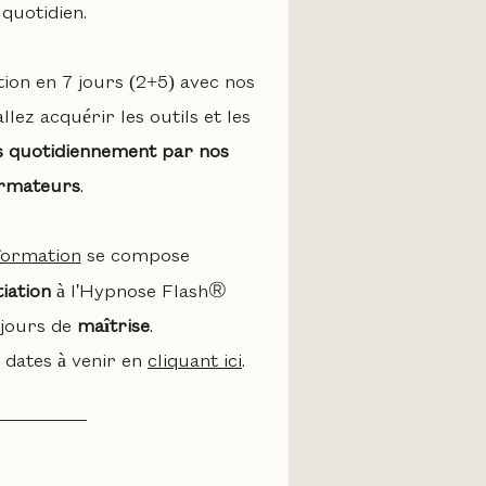
 quotidien.
ion en 7 jours (2+5) avec nos
allez acquérir les outils et les
es quotidiennement par nos
rmateurs
.
formation
se compose
®
itiation
à
l'Hypnose Flash
 jours de
maîtrise
.
 dates à venir en
cliquant ici
.