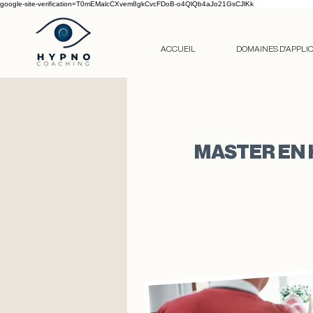
google-site-verification=T0mEMalcCXvem8gkCvcFDoB-o4QlQb4aJo21GsCJlKk
ACCUEIL
DOMAINES D'APPLI
MASTER EN 