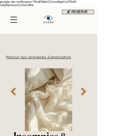
google-site-verification=T0mEMalcCXvem8gkCvcFDoB-
o4QlQb4aJo21GsCJlKk
JE RESERVE
Retour aux domaines d'application