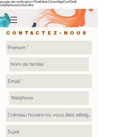
google-site-verification=T0mEMalcCXvem8gkCvcFDoB-
o4QlQb4aJo21GsCJlKk
JE RESERVE
CONTACTEZ-NOUS