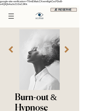
google-site-verification=T0mEMalcCXvem8gkCvcFDoB-
o4QlQb4aJo21GsCJlKk
JE RESERVE
Burn-out &
Hypnose