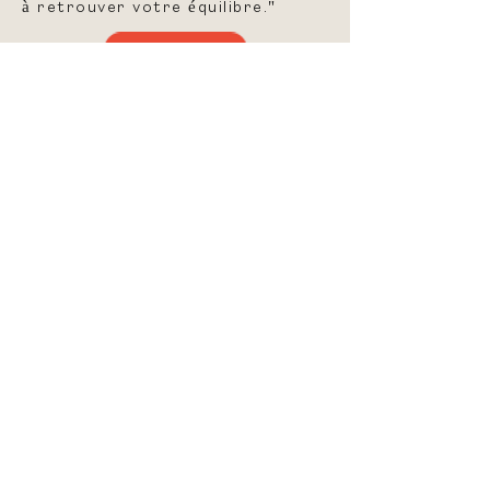
à retrouver votre équilibre."
Coaching burn-out / Cliquez ici
Pourquoi choisir
l'Hypnose ?
Une méthode douce, efficace et
durable
Sans lutte ni volonté forcée
Des résultats rapides et ancrés
Une approche globale du corps
et de l'esprit