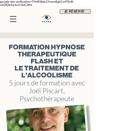
google-site-verification=T0mEMalcCXvem8gkCvcFDoB-
o4QlQb4aJo21GsCJlKk
JE RESERVE
FORMATION HYPNOSE
THERAPEUTIQUE
FLASH ET
LE TRAITEMENT DE
L'ALCOOLISME
5 jours de formation avec
Joël Piscart,
Psychothérapeute