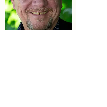
A PROPOS/
Philippe Defaux
Hypnothérapeute certifié, Philippe
vous accompagne avec une douceur
radicale vers un mieux-être durable.