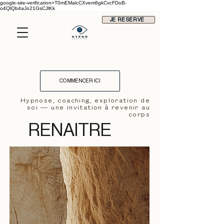
google-site-verification=T0mEMalcCXvem8gkCvcFDoB-
o4QlQb4aJo21GsCJlKk
JE RESERVE
COMMENCER ICI
Hypnose, coaching, exploration de
soi — une invitation à revenir au
corps
RENAITRE