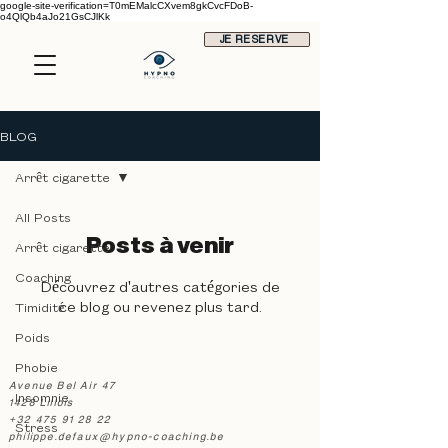
google-site-verification=T0mEMalcCXvem8gkCvcFDoB-
o4QlQb4aJo21GsCJlKk
JE RESERVE
BLOG
Arrêt cigarette
All Posts
Posts à venir
Arrêt cigarette
Coaching
Découvrez d'autres catégories de
ce blog ou revenez plus tard.
Timidité
Poids
Phobie
Avenue Bel Air 47
Insomnie
1428 Lillois
+32 475 91 28 22
Stress
philippe.defaux@hypno-coaching.be